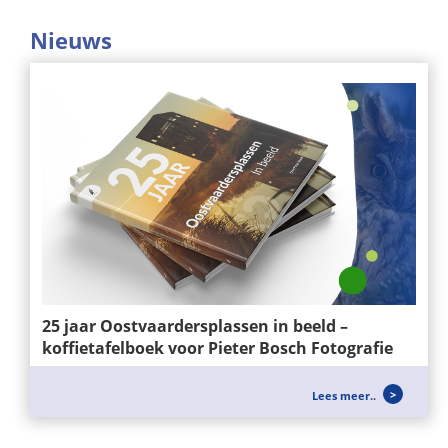
Nieuws
25 jaar Oostvaardersplassen in beeld –
koffietafelboek voor Pieter Bosch Fotografie
Voor Pieter Bosch Fotografie mochten wij het
Lees meer..
ontwerp en de realisatie verzorgen van het...