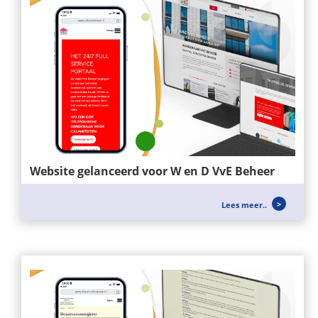
Website gelanceerd voor W en D VvE Beheer
Voor W&D VvE BEHEER hebben wij een nieuwe
Lees meer..
website mogen opzetten, zei richten...