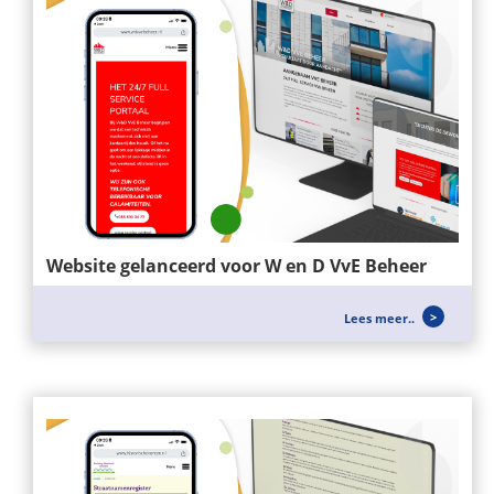
Website gelanceerd voor W en D VvE Beheer
Voor W&D VvE BEHEER hebben wij een nieuwe
Lees meer..
website mogen opzetten, zei richten...