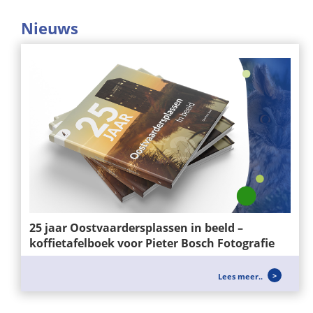
Nieuws
25 jaar Oostvaardersplassen in beeld –
koffietafelboek voor Pieter Bosch Fotografie
Voor Pieter Bosch Fotografie mochten wij het
Lees meer..
ontwerp en de realisatie verzorgen van het...