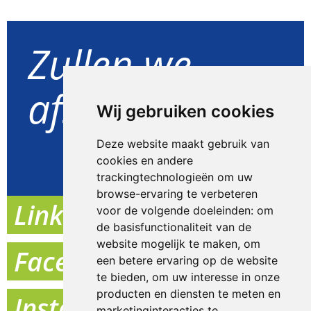
Zullen we
afspreken?
Wij gebruiken cookies
Deze website maakt gebruik van
Goed idee
cookies en andere
trackingtechnologieën om uw
browse-ervaring te verbeteren
Linkedin
voor de volgende doeleinden:
om
de basisfunctionaliteit van de
website mogelijk te maken
,
om
Facebook
een betere ervaring op de website
te bieden
,
om uw interesse in onze
producten en diensten te meten en
Instagram
marketinginteracties te