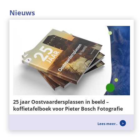
Nieuws
25 jaar Oostvaardersplassen in beeld –
koffietafelboek voor Pieter Bosch Fotografie
Voor Pieter Bosch Fotografie mochten wij het
Lees meer..
ontwerp en de realisatie verzorgen van het...