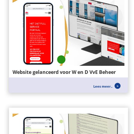
Website gelanceerd voor W en D VvE Beheer
Voor W&D VvE BEHEER hebben wij een nieuwe
Lees meer..
website mogen opzetten, zei richten...