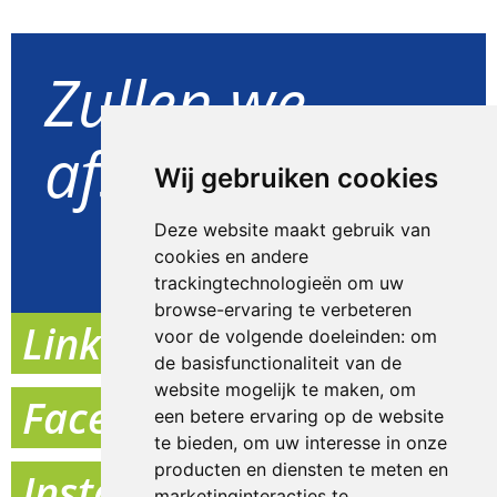
Zullen we
afspreken?
Wij gebruiken cookies
Deze website maakt gebruik van
Goed idee
cookies en andere
trackingtechnologieën om uw
browse-ervaring te verbeteren
Linkedin
voor de volgende doeleinden:
om
de basisfunctionaliteit van de
website mogelijk te maken
,
om
Facebook
een betere ervaring op de website
te bieden
,
om uw interesse in onze
producten en diensten te meten en
Instagram
marketinginteracties te