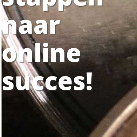
naar
online
succes!