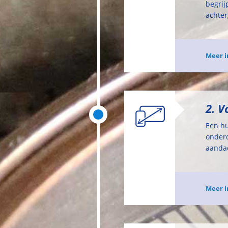
begrij
achter
Meer i
2. 
Een hu
onderd
aandac
Meer i