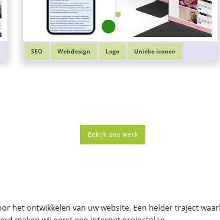
SEO
Webdesign
Logo
Unieke iconen
Bekijk ons werk
r het ontwikkelen van uw website. Een helder traject waarbij