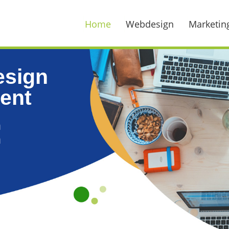
Home
Webdesign
Marketin
esign
ent
n
n