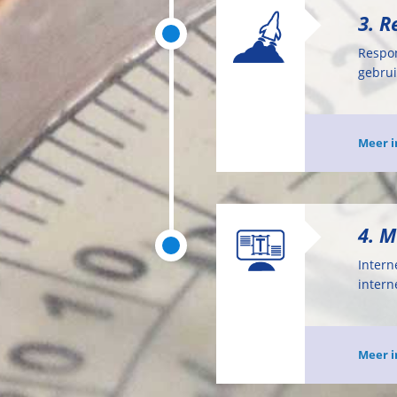
3. 
Respon
gebrui
Meer i
4. M
Intern
intern
Meer i