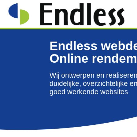
phone
0321-336 321
Endless webd
Online rendem
Wij ontwerpen en realisere
duidelijke, overzichtelijke e
goed werkende websites