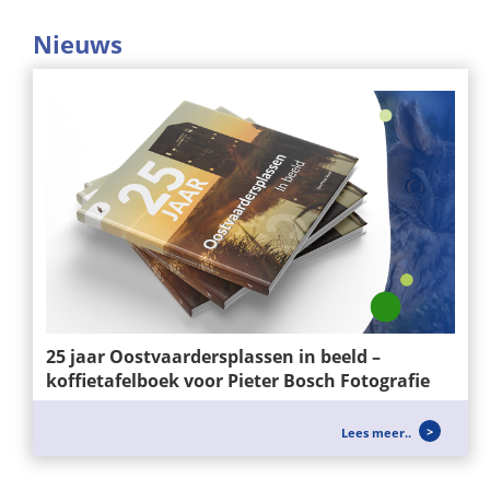
Nieuws
25 jaar Oostvaardersplassen in beeld –
koffietafelboek voor Pieter Bosch Fotografie
Voor Pieter Bosch Fotografie mochten wij het
Lees meer..
ontwerp en de realisatie verzorgen van het...