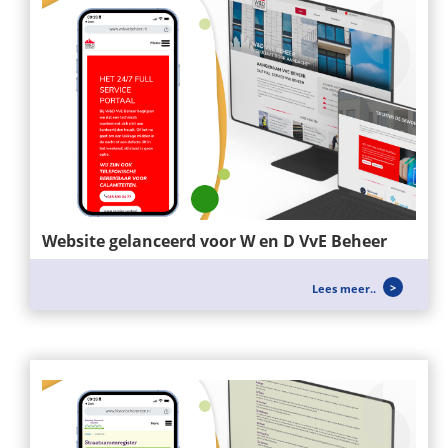
Website gelanceerd voor W en D VvE Beheer
Voor W&D VvE BEHEER hebben wij een nieuwe
Lees meer..
website mogen opzetten, zei richten...