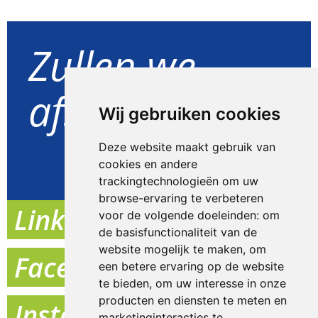
Zullen we
afspreken?
Wij gebruiken cookies
Deze website maakt gebruik van
Goed idee
cookies en andere
trackingtechnologieën om uw
browse-ervaring te verbeteren
Linkedin
voor de volgende doeleinden:
om
de basisfunctionaliteit van de
website mogelijk te maken
,
om
Facebook
een betere ervaring op de website
te bieden
,
om uw interesse in onze
producten en diensten te meten en
Instagram
marketinginteracties te