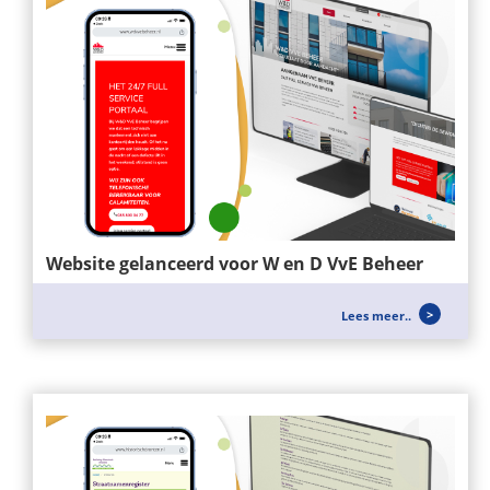
Website gelanceerd voor W en D VvE Beheer
Voor W&D VvE BEHEER hebben wij een nieuwe
Lees meer..
website mogen opzetten, zei richten...