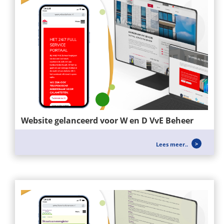
Website gelanceerd voor W en D VvE Beheer
Voor W&D VvE BEHEER hebben wij een nieuwe
Lees meer..
website mogen opzetten, zei richten...