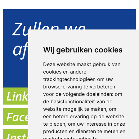
Zullen we
afspreken?
Wij gebruiken cookies
Deze website maakt gebruik van
Goed idee
cookies en andere
trackingtechnologieën om uw
browse-ervaring te verbeteren
Linkedin
voor de volgende doeleinden:
om
de basisfunctionaliteit van de
website mogelijk te maken
,
om
Facebook
een betere ervaring op de website
te bieden
,
om uw interesse in onze
producten en diensten te meten en
Instagram
marketinginteracties te