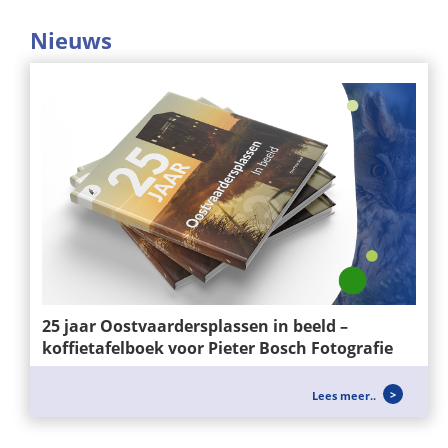
Nieuws
25 jaar Oostvaardersplassen in beeld –
koffietafelboek voor Pieter Bosch Fotografie
Voor Pieter Bosch Fotografie mochten wij het
Lees meer..
ontwerp en de realisatie verzorgen van het...