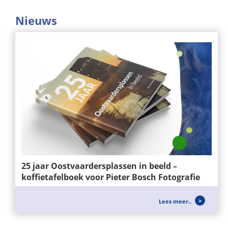
Nieuws
25 jaar Oostvaardersplassen in beeld –
koffietafelboek voor Pieter Bosch Fotografie
Voor Pieter Bosch Fotografie mochten wij het
Lees meer..
ontwerp en de realisatie verzorgen van het...