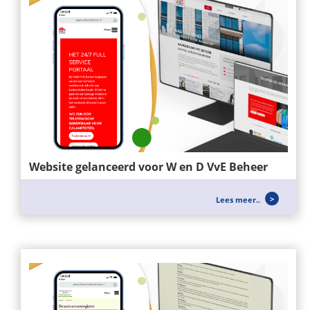
Website gelanceerd voor W en D VvE Beheer
Voor W&D VvE BEHEER hebben wij een nieuwe
Lees meer..
website mogen opzetten, zei richten...