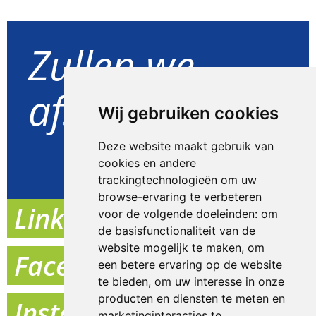
Zullen we
afspreken?
Wij gebruiken cookies
Deze website maakt gebruik van
Goed idee
cookies en andere
trackingtechnologieën om uw
browse-ervaring te verbeteren
Linkedin
voor de volgende doeleinden:
om
de basisfunctionaliteit van de
website mogelijk te maken
,
om
Facebook
een betere ervaring op de website
te bieden
,
om uw interesse in onze
producten en diensten te meten en
Instagram
marketinginteracties te