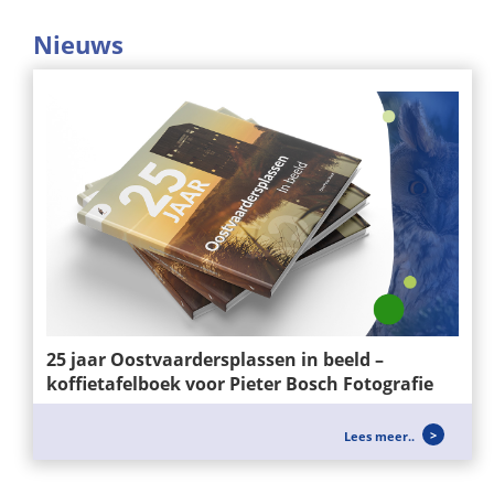
Nieuws
25 jaar Oostvaardersplassen in beeld –
koffietafelboek voor Pieter Bosch Fotografie
Voor Pieter Bosch Fotografie mochten wij het
Lees meer..
ontwerp en de realisatie verzorgen van het...