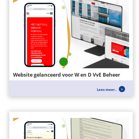
Website gelanceerd voor W en D VvE Beheer
Voor W&D VvE BEHEER hebben wij een nieuwe
Lees meer..
website mogen opzetten, zei richten...