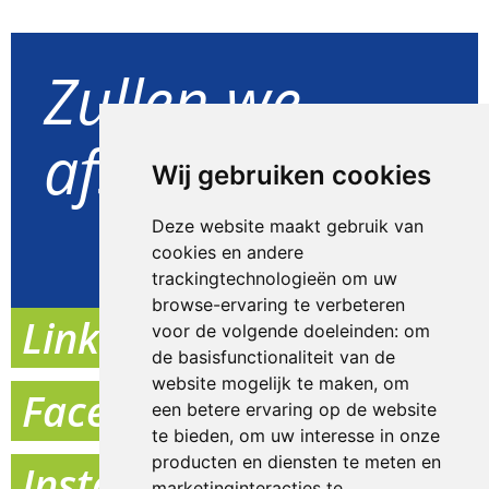
Zullen we
afspreken?
Wij gebruiken cookies
Deze website maakt gebruik van
Goed idee
cookies en andere
trackingtechnologieën om uw
browse-ervaring te verbeteren
Linkedin
voor de volgende doeleinden:
om
de basisfunctionaliteit van de
website mogelijk te maken
,
om
Facebook
een betere ervaring op de website
te bieden
,
om uw interesse in onze
producten en diensten te meten en
Instagram
marketinginteracties te